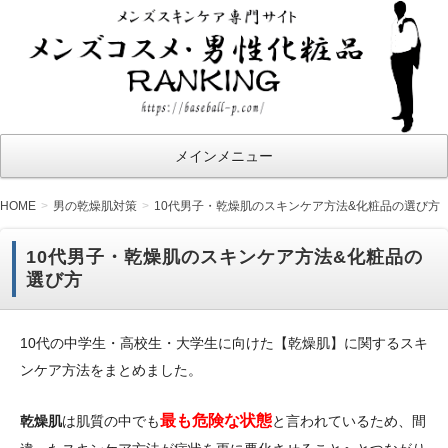
メ
ン
ズ
コ
ス
メインメニュー
メ・
男性
HOME
男の乾燥肌対策
10代男子・乾燥肌のスキンケア方法&化粧品の選び方
化粧
品ラ
10代男子・乾燥肌のスキンケア方法&化粧品の
選び方
ン
キ
ン
10代の中学生・高校生・大学生に向けた【乾燥肌】に関するスキ
グ
ンケア方法をまとめました。
最も危険な状態
乾燥肌
は肌質の中でも
と言われているため、間