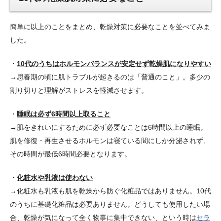
簡単に以上のことをまとめ、乾燥対策に必要なことを並べてみま
した。
・
10代のうちはホルモンバランスが安定せず乾燥肌になりやすい
→思春期の頃に肌トラブルが起きるのは「普通のこと」。多少の
割り切りと理解がストレスを軽減させます。
・
睡眠は必ず6時間以上取ること
→肌をきれいにするために必ず必要なことは6時間以上の睡眠。
肌を修復・再生させるホルモンは寝ている間にしか分泌されず、
その時間が最低6時間必要となります。
・
化粧水や乳液は使わない
→化粧水も乳液も肌を乾燥から防ぐ化粧品ではありません。10代
のうちに基礎化粧品は必要ありません。どうしても使用したい場
合、乾燥が気になって全く物事に集中できない、という時は
セラ