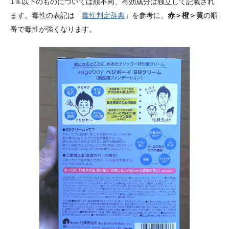
1％以下のものについては順不同、有効成分は独立して記載され
ます。毒性の表記は「
毒性判定辞典
」を参考に、
赤＞橙＞黄
の順
番で毒性が強くなります。