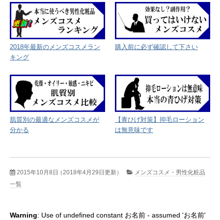
2018年最新のメンズコスメラン
購入前に必ず確認して下さい
キング
肌質別の最適なメンズコスメが
【青ひげ対策】抑毛ローション
分かる
は無意味です
2015年10月8日
（2018年4月29日更新）
メンズコスメ・男性化粧品
一覧
Warning
: Use of undefined constant お名前 - assumed 'お名前'