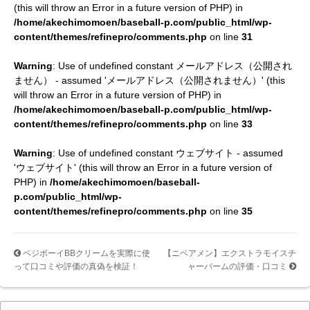
(this will throw an Error in a future version of PHP) in
/home/akechimomoen/baseball-p.com/public_html/wp-
content/themes/refinepro/comments.php
on line
31
Warning
: Use of undefined constant メールアドレス（公開され
ません） - assumed 'メールアドレス（公開されません）' (this
will throw an Error in a future version of PHP) in
/home/akechimomoen/baseball-p.com/public_html/wp-
content/themes/refinepro/comments.php
on line
33
Warning
: Use of undefined constant ウェブサイト - assumed
'ウェブサイト' (this will throw an Error in a future version of
PHP) in
/home/akechimomoen/baseball-
p.com/public_html/wp-
content/themes/refinepro/comments.php
on line
35
ベジボーイBBクリームを実際に使
【ニベアメン】エクストラモイスチ
って口コミや評価の真偽を検証！
ャーバームの評価・口コミ