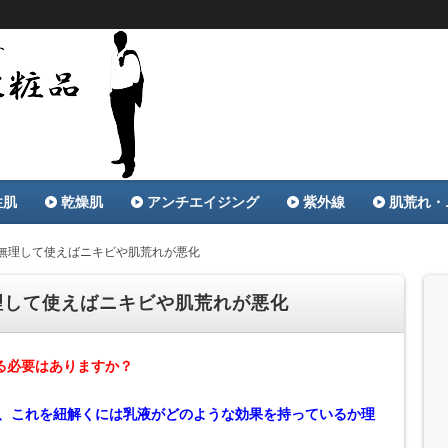
グ＆レビュー特化サイト。専門知識を活かした独自の評価を掲
・ニキビ・乾燥肌・オイリー、肌トラブル別に効果のある化粧
品ランキング
性肌
乾燥肌
アンチエイジング
紫外線
肌荒れ・
無理して使えばニキビや肌荒れが悪化
理して使えばニキビや肌荒れが悪化
る必要はありますか？
だ、これを紐解くには乳液がどのような効果を持っているか理