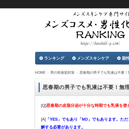
メンズコスメ・男性化粧品に関するランキン
載。最新おすすめメンズコスメから、肌荒れ
メンズコスメ・男性化粧
品を紹介します。
ランキング
メンズスキンケア
脂
HOME
男の乾燥肌対策
思春期の男子でも乳液は不要！
思春期の男子でも乳液は不要！無
[Q]
思春期の皮脂分泌が十分な時期でも乳液を塗
[A]
「YES」でもあり「NO」でもあります。た
解する必要があります。