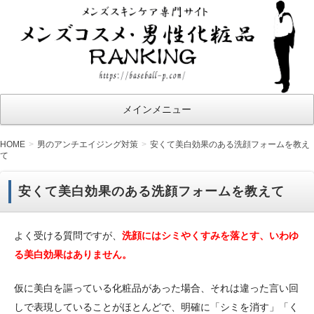
メ
ン
ズ
コ
ス
メインメニュー
メ・
男性
HOME
男のアンチエイジング対策
安くて美白効果のある洗顔フォームを教え
て
化粧
品ラ
安くて美白効果のある洗顔フォームを教えて
ン
キ
よく受ける質問ですが、
洗顔にはシミやくすみを落とす、いわゆ
ン
る美白効果はありません。
グ
仮に美白を謳っている化粧品があった場合、それは違った言い回
しで表現していることがほとんどで、明確に「シミを消す」「く