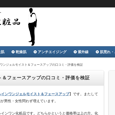
グ＆レビュー特化サイト。専門知識を活かした独自の評価を掲
・ニキビ・乾燥肌・オイリー、肌トラブル別に効果のある化粧
品ランキング
性肌
乾燥肌
アンチエイジング
紫外線
肌荒れ・
ンワンジェルモイスト＆フェースアップの口コミ・評価を検証
ト＆フェースアップの口コミ・評価を検証
ルインワンジェルモイスト＆フェースアップ
】です。またして
頼が男性・女性問わず増えています。
ルインワン化粧品です。どちらかというと価格帯は上の方。化