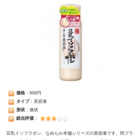
価格
：906円
タイプ
：美容液
形状
：液状
総合評価
：
豆乳イソフラボン、なめらか本舗シリーズの美容液です。同ブラ