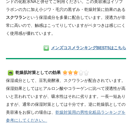
ンドの化粧水NAと併せてご利用ください。この美容液はイソフ
ラボンの力に加え小ジワ・毛穴の黒ずみ・乾燥対策に効果のある
スクワラン
という保湿成分を多量に配合しています。浸透力が非
常に高いので、触感はこってりしていますがベタつきは感じにく
く使用感が優れています。
メンズコスメランキングBEST5はこちら
乾燥肌対策としての効果
保湿成分として、豆乳発酵液、スクワランが配合されています。
保湿効果としてはヒアルロン酸やコラーゲンに比べて浸透性が高
いと言われていますが、吸水性はそれに劣ります。一長一短あり
ますが、通常の保湿対策としては十分です。逆に乾燥肌としての
美容液をお探しの場合は、
乾燥対策用の男性化粧品ランキングを
参考にしてください。