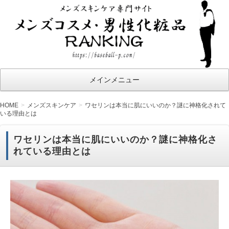
メ
ン
ズ
コ
ス
メインメニュー
メ・
男性
HOME
メンズスキンケア
ワセリンは本当に肌にいいのか？謎に神格化されて
いる理由とは
化粧
品ラ
ワセリンは本当に肌にいいのか？謎に神格化さ
ン
れている理由とは
キ
ン
グ